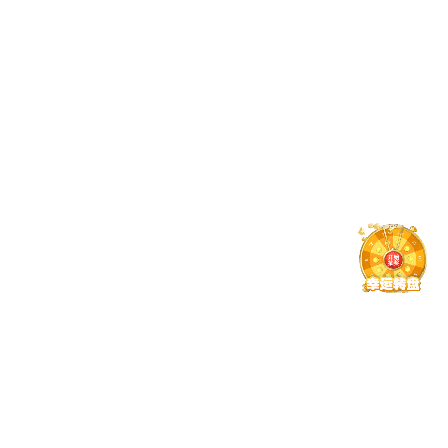
3、帕金斯观点的合理性
帕金斯作为一名退役运动员，对NBA有着独特见解。他呼吁
字母哥主动申请交易，并非只是空穴来风，而是基于对当前
局势深刻认识后的判断。首先，他认为如果雄鹿不能及时调
整策略，将很难为字母哥提供一个理想的发展环境，使其职
业生涯停滞不前。
其次，帕金斯提到，不少优秀运动员在面对困境时选择了主
动寻找新的机会。这种做法不仅可以帮助他们实现自身价
值，也能提升个人品牌影响力。因此，他鼓励字母哥不要害
怕变动，要勇于追求更好的机会。
最后，从历史来看，一些明星球员通过申请交易成功转会至
更具竞争力的球队，最终赢得了更多荣誉，这种趋势也表明
了自由市场的重要性。在这个信息高度发达且竞争激烈的时
代，不断适应环境变化才是成功之道。