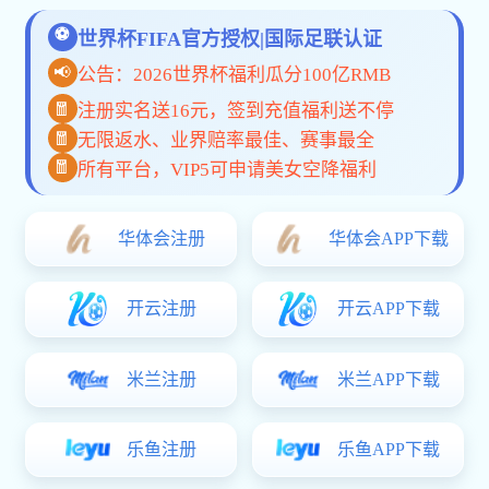
下载APP
帕金斯呼吁字母哥主动申请交易质疑雄
鹿为何还在坚持
2026-06-02 23:05
阅读 93 次